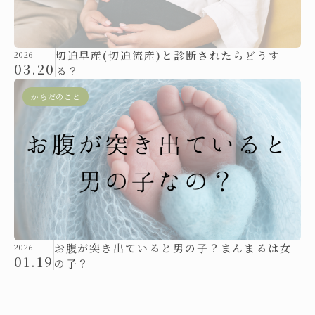
切迫早産(切迫流産)と診断されたらどうす
2026
03.20
る？
からだのこと
お腹が突き出ていると男の子？まんまるは女
2026
01.19
の子？